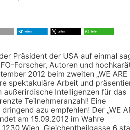
teilen
teilen
teilen
er Präsident der USA auf einmal sa
O-Forscher, Autoren und hochkarät
ptember 2012 beim zweiten „WE ARE
e spektakuläre Arbeit und präsentie
 außerirdische Intelligenzen für das
enzte Teilnehmeranzahl! Eine
st dringend azu empfehlen! Der „WE 
ndet am 15.09.2012 im Wahre
 1230 Wien, Gleichentheilgasse 6 sta