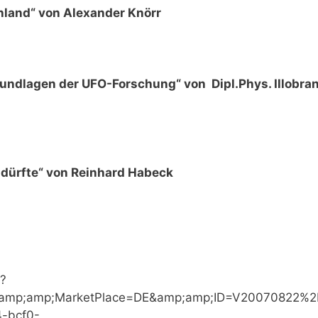
utschland“ von Alexander Knörr
chen Grundlagen der UFO-Forschung“ von Dipl.Phys. Illobr
geben dürfte“ von Reinhard Habeck
q?
2&amp;amp;MarketPlace=DE&amp;amp;ID=V20070822%
-bcf0-