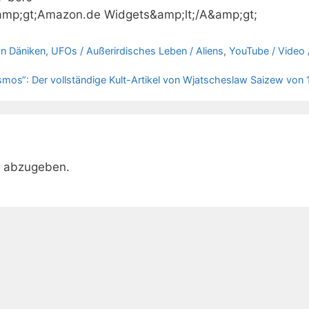
mp;gt;Amazon.de Widgets&amp;lt;/A&amp;gt;
on Däniken
,
UFOs / Außerirdisches Leben / Aliens
,
YouTube / Video 
os“: Der vollständige Kult-Artikel von Wjatscheslaw Saizew von
r abzugeben.