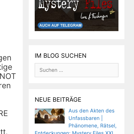
IM BLOG SUCHEN
gen
ige
Suchen
nach:
 NOT
ren
NEUE BEITRÄGE
Aus den Akten des
ARE
Unfassbaren |
Phänomene, Rätsel,
tt.
Entdeckungen: Mystery Files XXL