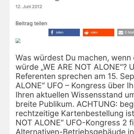
12. Juni 2012
Beitrag teilen
teilen
teilen
E-Mail
Was würdest Du machen, wenn d
würde „WE ARE NOT ALONE“? UF
Referenten sprechen am 15. Se
ALONE“ UFO – Kongress über Ihr
Ihren aktuellen Wissensstand um
breite Publikum. ACHTUNG: begr
rechtzeitige Kartenbestellung i
NOT ALONE“ UFO-Kongress 2 fi
Alternativen-Betriebsgebäude in