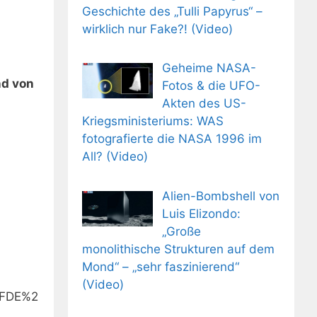
Geschichte des „Tulli Papyrus“ –
wirklich nur Fake?! (Video)
Geheime NASA-
and von
Fotos & die UFO-
Akten des US-
Kriegsministeriums: WAS
fotografierte die NASA 1996 im
All? (Video)
Alien-Bombshell von
Luis Elizondo:
„Große
monolithische Strukturen auf dem
Mond“ – „sehr faszinierend“
(Video)
2FDE%2