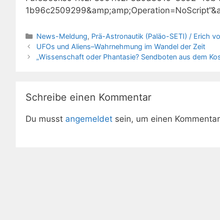
1b96c2509299&amp;amp;Operation=NoScript“&a
Kategorien
News-Meldung
,
Prä-Astronautik (Paläo-SETI) / Erich v
UFOs und Aliens–Wahrnehmung im Wandel der Zeit
„Wissenschaft oder Phantasie? Sendboten aus dem Kosm
Schreibe einen Kommentar
Du musst
angemeldet
sein, um einen Kommenta