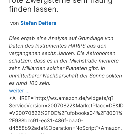
rote Zwergsterne sehr häufig
finden lassen.
von
Stefan Deiters
Dies ergab eine Analyse auf Grundlage von
Daten des Instrumentes HARPS aus den
vergangenen sechs Jahren. Die Astronomen
schätzen, dass es in der Milchstraße mehrere
zehn Milliarden solcher Planeten gibt. In
unmittelbarer Nachbarschaft der Sonne sollten
es rund 100 sein.
weiter …
<A HREF=“http://ws.amazon.de/widgets/q?
ServiceVersion=20070822&MarketPlace=DE&ID
=V20070822%2FDE%2Fufobooks04%2F8001%
2F988bcc91-ec31-486f-baa0-
d4558b92adaf&Operation=NoScript“>Amazon.