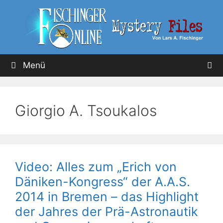
Menü
Giorgio A. Tsoukalos
Video: Alles zum „Erich von
Däniken-Kongress“ der A.A.S.
2014 in Bremen – das Highlight
der Jahres der Prä-Astronautik