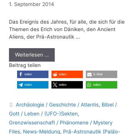
1. September 2014
Das Ereignis des Jahres, für alle, die sich für die
Themen des Erich von Däniken, den Ancient
Aliens, der Prä-Astronautik …
Weiterlesen …
Beitrag teilen
teilen
teilen
E-Mail
teilen
teilen
teilen
Kategorien
Archäologie / Geschichte / Atlantis
,
Bibel /
Gott / Leben / (UFO-)Sekten
,
Grenzwissenschaft / Phänomene / Mystery
Files
,
News-Meldung
,
Prä-Astronautik (Paläo-