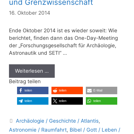
und Grenzwissenschaft
16. Oktober 2014
Ende Oktober 2014 ist es wieder soweit: Wie
berichtet, finden dann das One-Day-Meeting
der „Forschungsgesellschaft für Archäologie,
Astronautik und SETI“ …
Weiterlesen …
Beitrag teilen
teilen
teilen
E-Mail
teilen
teilen
teilen
Kategorien
Archäologie / Geschichte / Atlantis
,
Astronomie / Raumfahrt
,
Bibel / Gott / Leben /