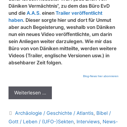
Däniken Vermächtnis“, zu dem das Büro EvD
und die
A.A.S.
einen
Trailer veröffentlicht
haben
. Dieser sorgte hier und dort für Unmut
aber auch Begeisterung, weshalb von Däniken
nun ein neues Video veröffentlichte, um darin
sein Anliegen weiter darzulegen. Wie mir das
Büro von von Däniken mitteilte, werden weitere
Videos (Trailer, englische Versionen usw.) in
absehbarer Zeit folgen.
Blog-News hier abonnieren
Weiterlesen …
Kategorien
Archäologie / Geschichte / Atlantis
,
Bibel /
Gott / Leben / (UFO-)Sekten
,
Interviews
,
News-