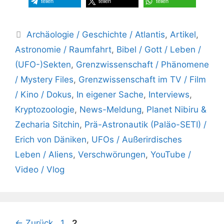
teilen
teilen
teilen
Kategorien
Archäologie / Geschichte / Atlantis
,
Artikel
,
Astronomie / Raumfahrt
,
Bibel / Gott / Leben /
(UFO-)Sekten
,
Grenzwissenschaft / Phänomene
/ Mystery Files
,
Grenzwissenschaft im TV / Film
/ Kino / Dokus
,
In eigener Sache
,
Interviews
,
Kryptozoologie
,
News-Meldung
,
Planet Nibiru &
Zecharia Sitchin
,
Prä-Astronautik (Paläo-SETI) /
Erich von Däniken
,
UFOs / Außerirdisches
Leben / Aliens
,
Verschwörungen
,
YouTube /
Video / Vlog
Seite
Seite
←
Zurück
1
2