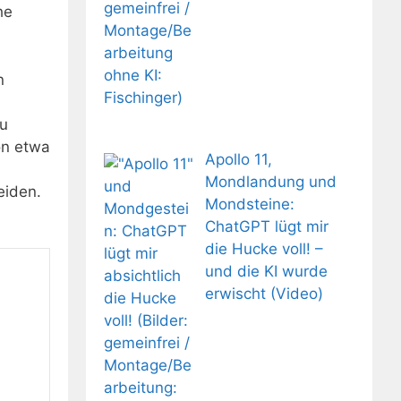
he
n
zu
on etwa
Apollo 11,
Mondlandung und
eiden.
Mondsteine:
ChatGPT lügt mir
die Hucke voll! –
und die KI wurde
erwischt (Video)