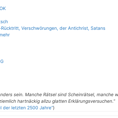
OOK
tsch
Rücktritt, Verschwörungen, der Antichrist, Satans
 mehr
OG
 anders sein. Manche Rätsel sind Scheinrätsel, manche 
emlich hartnäckig allzu glatten Erklärungsversuchen
.“
l der letzten 2500 Jahre“
)