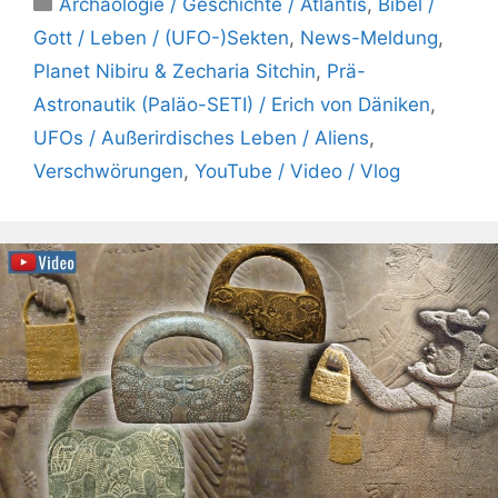
Kategorien
Archäologie / Geschichte / Atlantis
,
Bibel /
Gott / Leben / (UFO-)Sekten
,
News-Meldung
,
Planet Nibiru & Zecharia Sitchin
,
Prä-
Astronautik (Paläo-SETI) / Erich von Däniken
,
UFOs / Außerirdisches Leben / Aliens
,
Verschwörungen
,
YouTube / Video / Vlog