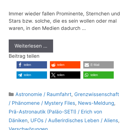
Immer wieder fallen Prominente, Sternchen und
Stars bzw. solche, die es sein wollen oder mal
waren, in den Medien dadurch …
Weiterlesen …
Beitrag teilen
teilen
teilen
E-Mail
teilen
teilen
teilen
Kategorien
Astronomie / Raumfahrt
,
Grenzwissenschaft
/ Phänomene / Mystery Files
,
News-Meldung
,
Prä-Astronautik (Paläo-SETI) / Erich von
Däniken
,
UFOs / Außerirdisches Leben / Aliens
,
Verschwörungen