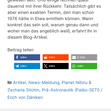
gewesen sein. Und einige rechnen quasi
dauernd mit ihrer Rückkehr. Tatsächlich gibt es
aber einen exakten Termin, den man schon
1976 hätte in Etwa ermitteln können. Wann
konkret das sein soll, warum genau dann und
woher man das angeblich weiß, erfahrt Ihr in
diesem Blog-Artikel.
Beitrag teilen
teilen
teilen
E-Mail
teilen
teilen
teilen
Kategorien
Artikel
,
News-Meldung
,
Planet Nibiru &
Zecharia Sitchin
,
Prä-Astronautik (Paläo-SETI) /
Erich von Däniken