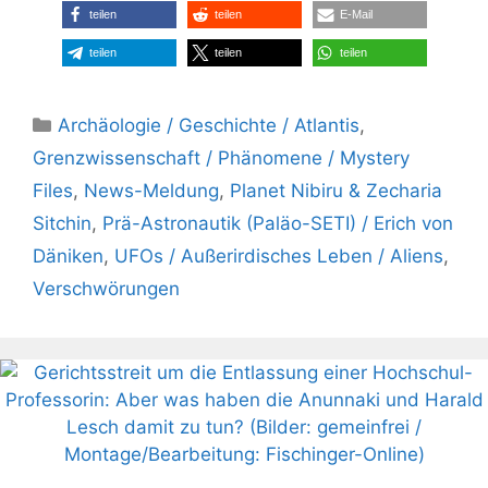
teilen
teilen
E-Mail
teilen
teilen
teilen
Kategorien
Archäologie / Geschichte / Atlantis
,
Grenzwissenschaft / Phänomene / Mystery
Files
,
News-Meldung
,
Planet Nibiru & Zecharia
Sitchin
,
Prä-Astronautik (Paläo-SETI) / Erich von
Däniken
,
UFOs / Außerirdisches Leben / Aliens
,
Verschwörungen