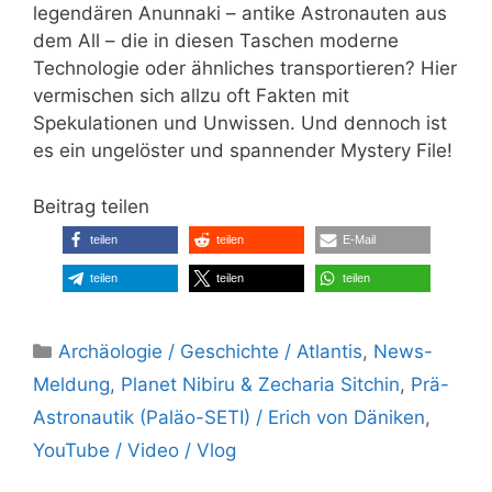
legendären Anunnaki – antike Astronauten aus
dem All – die in diesen Taschen moderne
Technologie oder ähnliches transportieren? Hier
vermischen sich allzu oft Fakten mit
Spekulationen und Unwissen. Und dennoch ist
es ein ungelöster und spannender Mystery File!
Beitrag teilen
teilen
teilen
E-Mail
teilen
teilen
teilen
Kategorien
Archäologie / Geschichte / Atlantis
,
News-
Meldung
,
Planet Nibiru & Zecharia Sitchin
,
Prä-
Astronautik (Paläo-SETI) / Erich von Däniken
,
YouTube / Video / Vlog