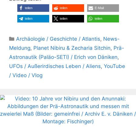
teilen
teilen
E-Mail
teilen
teilen
teilen
Kategorien
Archäologie / Geschichte / Atlantis
,
News-
Meldung
,
Planet Nibiru & Zecharia Sitchin
,
Prä-
Astronautik (Paläo-SETI) / Erich von Däniken
,
UFOs / Außerirdisches Leben / Aliens
,
YouTube
/ Video / Vlog