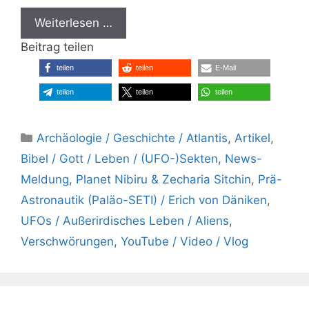
Weiterlesen …
Beitrag teilen
teilen
teilen
E-Mail
teilen
teilen
teilen
Kategorien
Archäologie / Geschichte / Atlantis
,
Artikel
,
Bibel / Gott / Leben / (UFO-)Sekten
,
News-
Meldung
,
Planet Nibiru & Zecharia Sitchin
,
Prä-
Astronautik (Paläo-SETI) / Erich von Däniken
,
UFOs / Außerirdisches Leben / Aliens
,
Verschwörungen
,
YouTube / Video / Vlog