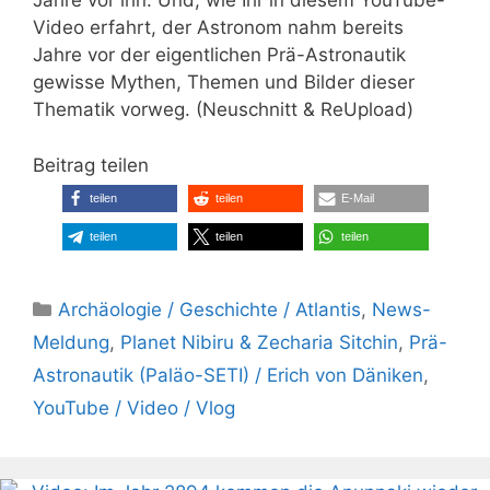
Jahre vor ihn. Und, wie Ihr in diesem YouTube-
Video erfahrt, der Astronom nahm bereits
Jahre vor der eigentlichen Prä-Astronautik
gewisse Mythen, Themen und Bilder dieser
Thematik vorweg. (Neuschnitt & ReUpload)
Beitrag teilen
teilen
teilen
E-Mail
teilen
teilen
teilen
Kategorien
Archäologie / Geschichte / Atlantis
,
News-
Meldung
,
Planet Nibiru & Zecharia Sitchin
,
Prä-
Astronautik (Paläo-SETI) / Erich von Däniken
,
YouTube / Video / Vlog