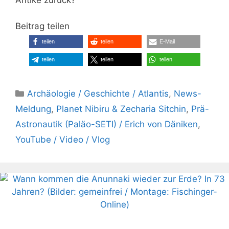
Antike zurück?
Beitrag teilen
teilen
teilen
E-Mail
teilen
teilen
teilen
Kategorien
Archäologie / Geschichte / Atlantis
,
News-
Meldung
,
Planet Nibiru & Zecharia Sitchin
,
Prä-
Astronautik (Paläo-SETI) / Erich von Däniken
,
YouTube / Video / Vlog