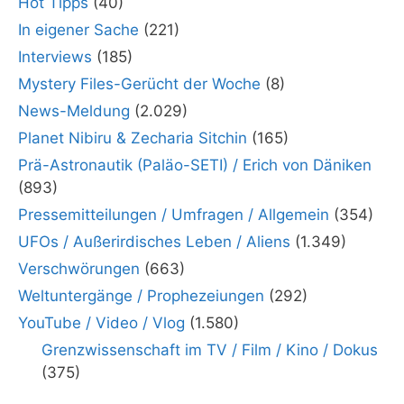
Hot Tipps
(40)
In eigener Sache
(221)
Interviews
(185)
Mystery Files-Gerücht der Woche
(8)
News-Meldung
(2.029)
Planet Nibiru & Zecharia Sitchin
(165)
Prä-Astronautik (Paläo-SETI) / Erich von Däniken
(893)
Pressemitteilungen / Umfragen / Allgemein
(354)
UFOs / Außerirdisches Leben / Aliens
(1.349)
Verschwörungen
(663)
Weltuntergänge / Prophezeiungen
(292)
YouTube / Video / Vlog
(1.580)
Grenzwissenschaft im TV / Film / Kino / Dokus
(375)