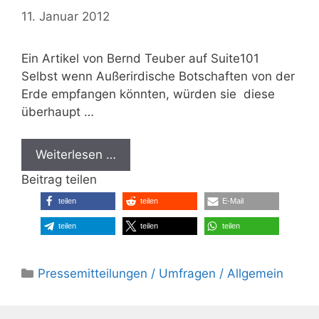
11. Januar 2012
Ein Artikel von Bernd Teuber auf Suite101
Selbst wenn Außerirdische Botschaften von der
Erde empfangen könnten, würden sie diese
überhaupt …
Weiterlesen …
Beitrag teilen
teilen
teilen
E-Mail
teilen
teilen
teilen
Kategorien
Pressemitteilungen / Umfragen / Allgemein