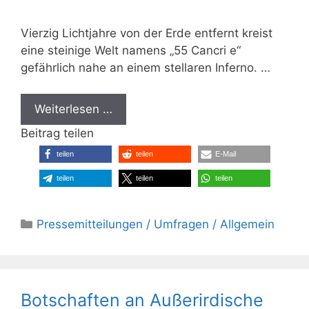
Vierzig Lichtjahre von der Erde entfernt kreist
eine steinige Welt namens „55 Cancri e“
gefährlich nahe an einem stellaren Inferno. …
Weiterlesen …
Beitrag teilen
teilen
teilen
E-Mail
teilen
teilen
teilen
Kategorien
Pressemitteilungen / Umfragen / Allgemein
Botschaften an Außerirdische