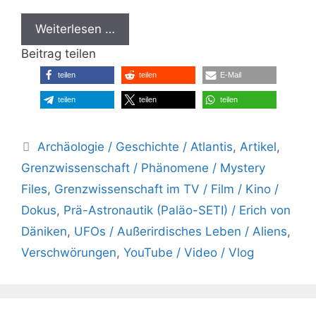
Weiterlesen …
Beitrag teilen
teilen
teilen
E-Mail
teilen
teilen
teilen
Kategorien
Archäologie / Geschichte / Atlantis
,
Artikel
,
Grenzwissenschaft / Phänomene / Mystery
Files
,
Grenzwissenschaft im TV / Film / Kino /
Dokus
,
Prä-Astronautik (Paläo-SETI) / Erich von
Däniken
,
UFOs / Außerirdisches Leben / Aliens
,
Verschwörungen
,
YouTube / Video / Vlog