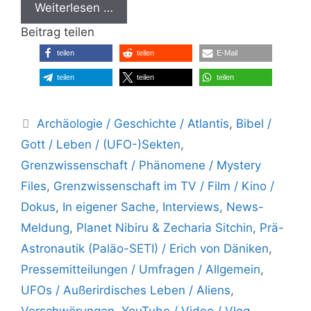
Weiterlesen …
Beitrag teilen
teilen
teilen
E-Mail
teilen
teilen
teilen
Kategorien
Archäologie / Geschichte / Atlantis
,
Bibel /
Gott / Leben / (UFO-)Sekten
,
Grenzwissenschaft / Phänomene / Mystery
Files
,
Grenzwissenschaft im TV / Film / Kino /
Dokus
,
In eigener Sache
,
Interviews
,
News-
Meldung
,
Planet Nibiru & Zecharia Sitchin
,
Prä-
Astronautik (Paläo-SETI) / Erich von Däniken
,
Pressemitteilungen / Umfragen / Allgemein
,
UFOs / Außerirdisches Leben / Aliens
,