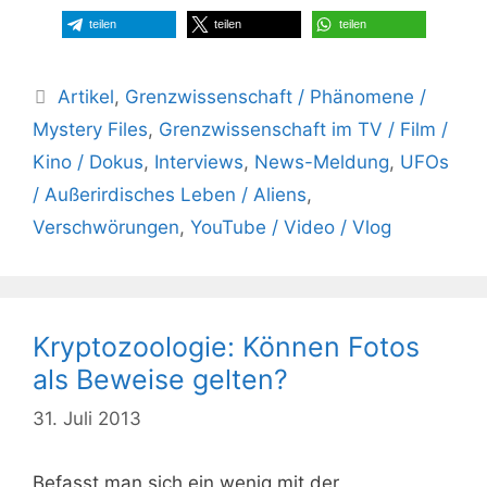
teilen
teilen
teilen
Kategorien
Artikel
,
Grenzwissenschaft / Phänomene /
Mystery Files
,
Grenzwissenschaft im TV / Film /
Kino / Dokus
,
Interviews
,
News-Meldung
,
UFOs
/ Außerirdisches Leben / Aliens
,
Verschwörungen
,
YouTube / Video / Vlog
Kryptozoologie: Können Fotos
als Beweise gelten?
31. Juli 2013
Befasst man sich ein wenig mit der