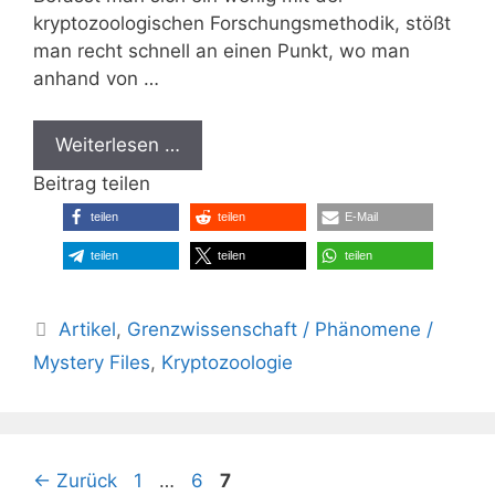
kryptozoologischen Forschungsmethodik, stößt
man recht schnell an einen Punkt, wo man
anhand von …
Weiterlesen …
Beitrag teilen
teilen
teilen
E-Mail
teilen
teilen
teilen
Kategorien
Artikel
,
Grenzwissenschaft / Phänomene /
Mystery Files
,
Kryptozoologie
Seite
Seite
Seite
←
Zurück
1
…
6
7