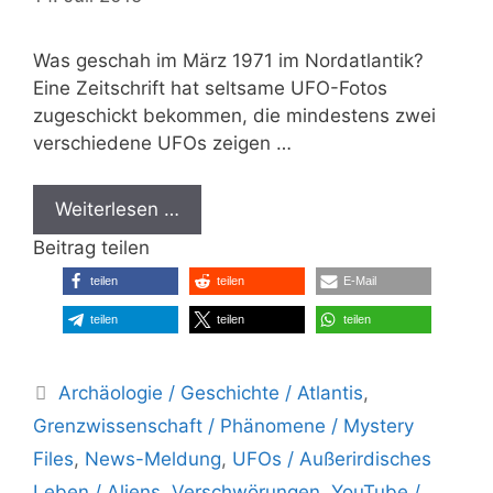
Was geschah im März 1971 im Nordatlantik?
Eine Zeitschrift hat seltsame UFO-Fotos
zugeschickt bekommen, die mindestens zwei
verschiedene UFOs zeigen …
Weiterlesen …
Beitrag teilen
teilen
teilen
E-Mail
teilen
teilen
teilen
Kategorien
Archäologie / Geschichte / Atlantis
,
Grenzwissenschaft / Phänomene / Mystery
Files
,
News-Meldung
,
UFOs / Außerirdisches
Leben / Aliens
,
Verschwörungen
,
YouTube /