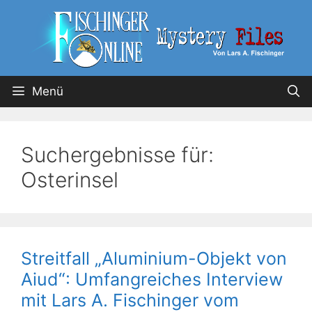
Menü
Suchergebnisse für:
Osterinsel
Streitfall „Aluminium-Objekt von
Aiud“: Umfangreiches Interview
mit Lars A. Fischinger vom