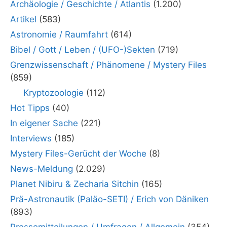
Archäologie / Geschichte / Atlantis
(1.200)
Artikel
(583)
Astronomie / Raumfahrt
(614)
Bibel / Gott / Leben / (UFO-)Sekten
(719)
Grenzwissenschaft / Phänomene / Mystery Files
(859)
Kryptozoologie
(112)
Hot Tipps
(40)
In eigener Sache
(221)
Interviews
(185)
Mystery Files-Gerücht der Woche
(8)
News-Meldung
(2.029)
Planet Nibiru & Zecharia Sitchin
(165)
Prä-Astronautik (Paläo-SETI) / Erich von Däniken
(893)
Pressemitteilungen / Umfragen / Allgemein
(354)