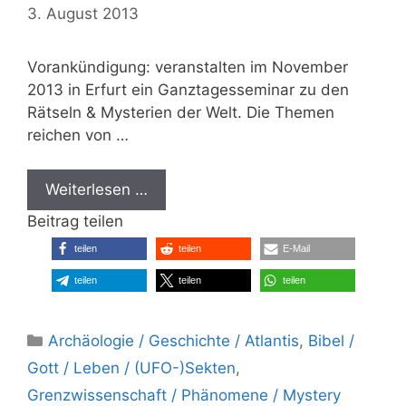
3. August 2013
Vorankündigung: veranstalten im November
2013 in Erfurt ein Ganztagesseminar zu den
Rätseln & Mysterien der Welt. Die Themen
reichen von …
Weiterlesen …
Beitrag teilen
teilen
teilen
E-Mail
teilen
teilen
teilen
Kategorien
Archäologie / Geschichte / Atlantis
,
Bibel /
Gott / Leben / (UFO-)Sekten
,
Grenzwissenschaft / Phänomene / Mystery