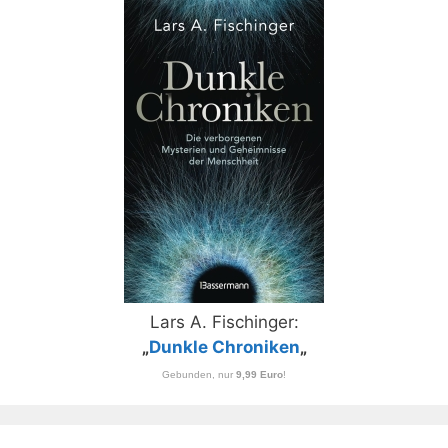
Lars A. Fischinger:
„
Dunkle Chroniken
„
Gebunden, nur
9,99 Euro
!