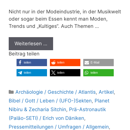
Nicht nur in der Modeindustrie, in der Musikwelt
oder sogar beim Essen kennt man Moden,
Trends und „Kultiges“. Auch Themen …
Weiterlesen …
Beitrag teilen
teilen
teilen
E-Mail
teilen
teilen
teilen
Kategorien
Archäologie / Geschichte / Atlantis
,
Artikel
,
Bibel / Gott / Leben / (UFO-)Sekten
,
Planet
Nibiru & Zecharia Sitchin
,
Prä-Astronautik
(Paläo-SETI) / Erich von Däniken
,
Pressemitteilungen / Umfragen / Allgemein
,