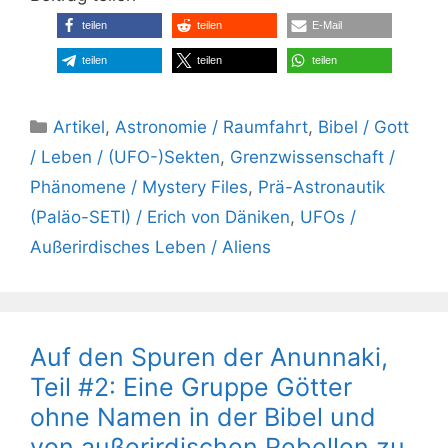
teilen
teilen
E-Mail
teilen
teilen
teilen
Kategorien
Artikel
,
Astronomie / Raumfahrt
,
Bibel / Gott
/ Leben / (UFO-)Sekten
,
Grenzwissenschaft /
Phänomene / Mystery Files
,
Prä-Astronautik
(Paläo-SETI) / Erich von Däniken
,
UFOs /
Außerirdisches Leben / Aliens
Auf den Spuren der Anunnaki,
Teil #2: Eine Gruppe Götter
ohne Namen in der Bibel und
von außerirdischen Rebellen zu