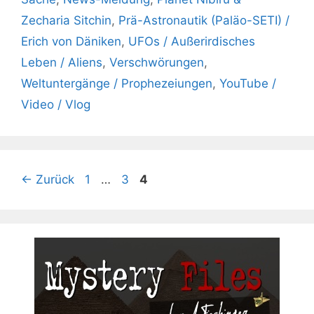
Zecharia Sitchin
,
Prä-Astronautik (Paläo-SETI) /
Erich von Däniken
,
UFOs / Außerirdisches
Leben / Aliens
,
Verschwörungen
,
Weltuntergänge / Prophezeiungen
,
YouTube /
Video / Vlog
Seite
Seite
Seite
←
Zurück
1
…
3
4