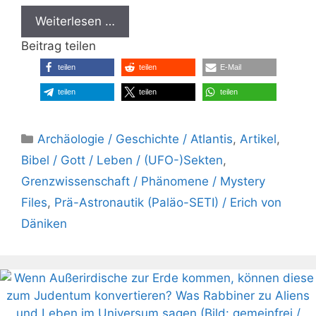
Weiterlesen …
Beitrag teilen
teilen
teilen
E-Mail
teilen
teilen
teilen
Kategorien
Archäologie / Geschichte / Atlantis
,
Artikel
,
Bibel / Gott / Leben / (UFO-)Sekten
,
Grenzwissenschaft / Phänomene / Mystery
Files
,
Prä-Astronautik (Paläo-SETI) / Erich von
Däniken