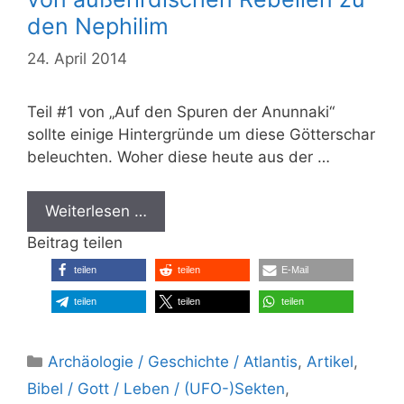
den Nephilim
24. April 2014
Teil #1 von „Auf den Spuren der Anunnaki“
sollte einige Hintergründe um diese Götterschar
beleuchten. Woher diese heute aus der …
Weiterlesen …
Beitrag teilen
teilen
teilen
E-Mail
teilen
teilen
teilen
Kategorien
Archäologie / Geschichte / Atlantis
,
Artikel
,
Bibel / Gott / Leben / (UFO-)Sekten
,