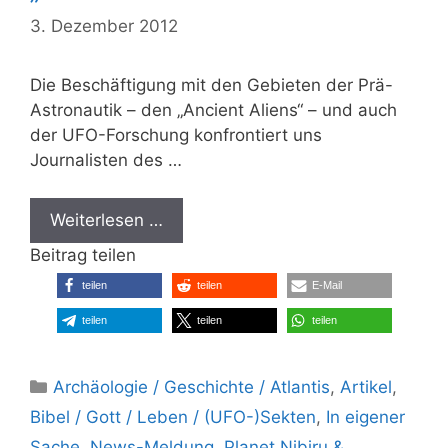
3. Dezember 2012
Die Beschäftigung mit den Gebieten der Prä-
Astronautik – den „Ancient Aliens“ – und auch
der UFO-Forschung konfrontiert uns
Journalisten des …
Weiterlesen …
Beitrag teilen
teilen
teilen
E-Mail
teilen
teilen
teilen
Kategorien
Archäologie / Geschichte / Atlantis
,
Artikel
,
Bibel / Gott / Leben / (UFO-)Sekten
,
In eigener
Sache
,
News-Meldung
,
Planet Nibiru &