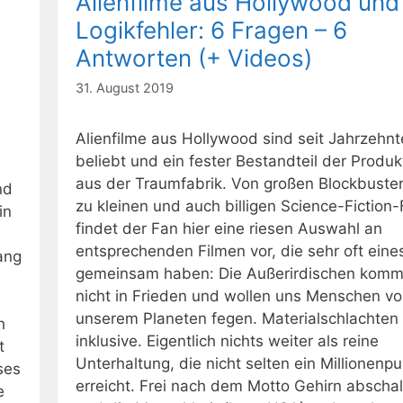
Alienfilme aus Hollywood und 
Logikfehler: 6 Fragen – 6
Antworten (+ Videos)
31. August 2019
Alienfilme aus Hollywood sind seit Jahrzehn
beliebt und ein fester Bestandteil der Produ
aus der Traumfabrik. Von großen Blockbuster
nd
zu kleinen und auch billigen Science-Fiction
in
findet der Fan hier eine riesen Auswahl an
entsprechenden Filmen vor, die sehr oft eine
ang
gemeinsam haben: Die Außerirdischen kom
nicht in Frieden und wollen uns Menschen v
unserem Planeten fegen. Materialschlachten
h
inklusive. Eigentlich nichts weiter als reine
t
Unterhaltung, die nicht selten ein Millionenp
ses
erreicht. Frei nach dem Motto Gehirn abscha
e