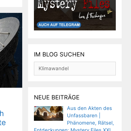
IM BLOG SUCHEN
Suchen
nach:
NEUE BEITRÄGE
Aus den Akten des
h
Unfassbaren |
te
Phänomene, Rätsel,
Entdeckungen: Mystery Files XXL