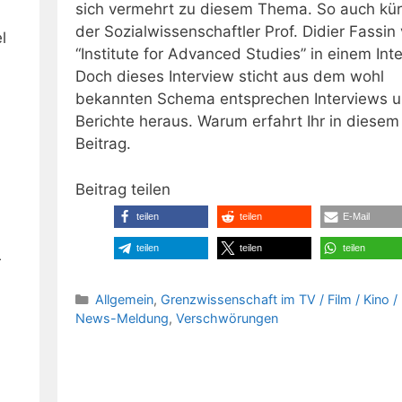
sich vermehrt zu diesem Thema. So auch kür
der Sozialwissenschaftler Prof. Didier Fassin
l
“Institute for Advanced Studies” in einem Int
Doch dieses Interview sticht aus dem wohl
bekannten Schema entsprechen Interviews 
,
Berichte heraus. Warum erfahrt Ihr in diesem
Beitrag.
Beitrag teilen
teilen
teilen
E-Mail
teilen
teilen
teilen
r
Kategorien
Allgemein
,
Grenzwissenschaft im TV / Film / Kino 
News-Meldung
,
Verschwörungen