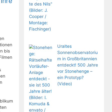
ihre
ten
ktionen
Uraltes
n bis
Sonnenobservatoriu
-Filmen
m in Großbritannien
entdeckt! 500 Jahre
s
vor Stonehenge –
men
ein Prototyp?
on
(Video)
ublikum
lten