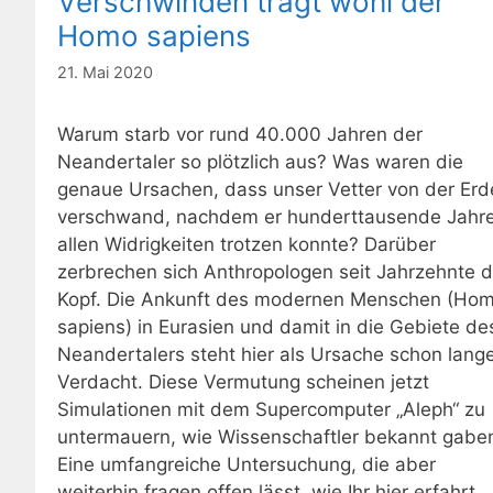
Verschwinden trägt wohl der
Homo sapiens
21. Mai 2020
Warum starb vor rund 40.000 Jahren der
Neandertaler so plötzlich aus? Was waren die
genaue Ursachen, dass unser Vetter von der Erd
verschwand, nachdem er hunderttausende Jahr
allen Widrigkeiten trotzen konnte? Darüber
zerbrechen sich Anthropologen seit Jahrzehnte 
Kopf. Die Ankunft des modernen Menschen (Ho
sapiens) in Eurasien und damit in die Gebiete de
Neandertalers steht hier als Ursache schon lange
Verdacht. Diese Vermutung scheinen jetzt
Simulationen mit dem Supercomputer „Aleph“ zu
untermauern, wie Wissenschaftler bekannt gabe
Eine umfangreiche Untersuchung, die aber
weiterhin fragen offen lässt, wie Ihr hier erfahrt.