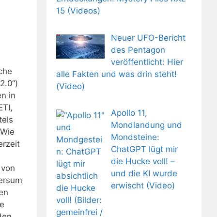
15 (Videos)
Neuer UFO-Bericht
des Pentagon
veröffentlicht: Hier
uche
alle Fakten und was drin steht!
2.0“)
(Video)
n in
TI,
Apollo 11,
tels
Mondlandung und
 Wie
Mondsteine:
erzeit
ChatGPT lügt mir
die Hucke voll! –
 von
und die KI wurde
versum
erwischt (Video)
nen
re
den