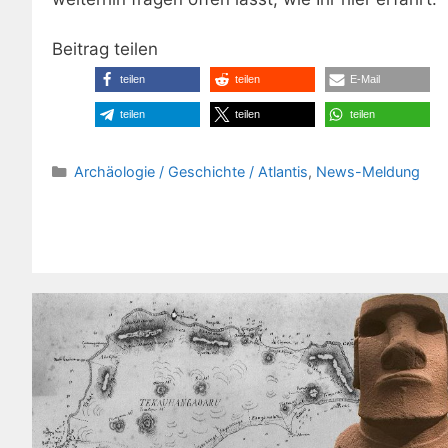
Beitrag teilen
teilen
teilen
E-Mail
teilen
teilen
teilen
Kategorien
Archäologie / Geschichte / Atlantis
,
News-Meldung