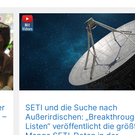
er
SETI und die Suche nach
 –
Außerirdischen: „Breakthroug
Listen“ veröffentlicht die größ