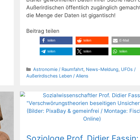
Außerirdischen öffentlich zugänglich gemach
die Menge der Daten ist gigantisch!
Beitrag teilen
teilen
teilen
E-Mail
teilen
teilen
teilen
Kategorien
Astronomie / Raumfahrt
,
News-Meldung
,
UFOs /
Außerirdisches Leben / Aliens
Soziologe Prof. Didier Fassin: