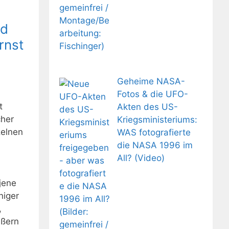
nd
rnst
Geheime NASA-
Fotos & die UFO-
t
Akten des US-
cher
Kriegsministeriums:
zelnen
WAS fotografierte
die NASA 1996 im
All? (Video)
jene
niger
,
ußern