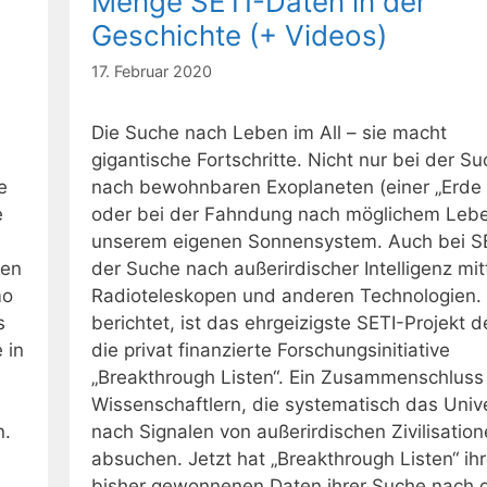
Menge SETI-Daten in der
Geschichte (+ Videos)
17. Februar 2020
Die Suche nach Leben im All – sie macht
gigantische Fortschritte. Nicht nur bei der S
e
nach bewohnbaren Exoplaneten (einer „Erde 
e
oder bei der Fahndung nach möglichem Lebe
unserem eigenen Sonnensystem. Auch bei SE
den
der Suche nach außerirdischer Intelligenz mit
mo
Radioteleskopen und anderen Technologien.
s
berichtet, ist das ehrgeizigste SETI-Projekt d
 in
die privat finanzierte Forschungsinitiative
„Breakthrough Listen“. Ein Zusammenschluss
Wissenschaftlern, die systematisch das Uni
n.
nach Signalen von außerirdischen Zivilisatio
absuchen. Jetzt hat „Breakthrough Listen“ ih
bisher gewonnenen Daten ihrer Suche nach 