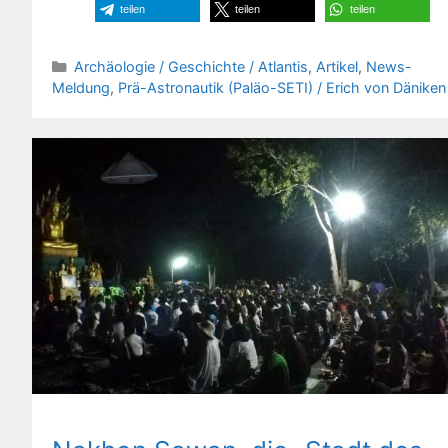
teilen
teilen
teilen
Kategorien
Archäologie / Geschichte / Atlantis
,
Artikel
,
News-
Meldung
,
Prä-Astronautik (Paläo-SETI) / Erich von Däniken