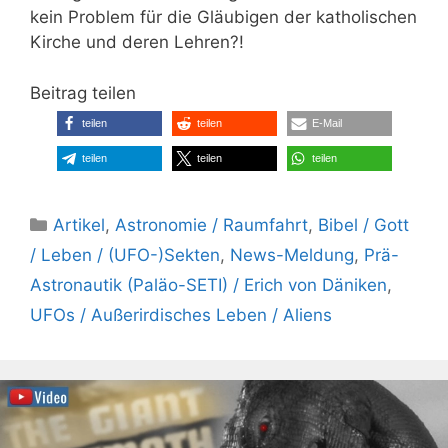
kein Problem für die Gläubigen der katholischen
Kirche und deren Lehren?!
Beitrag teilen
teilen
teilen
E-Mail
teilen
teilen
teilen
Kategorien
Artikel
,
Astronomie / Raumfahrt
,
Bibel / Gott
/ Leben / (UFO-)Sekten
,
News-Meldung
,
Prä-
Astronautik (Paläo-SETI) / Erich von Däniken
,
UFOs / Außerirdisches Leben / Aliens