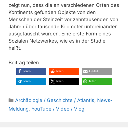
zeigt nun, dass die an verschiedenen Orten des
Kontinents gefunden Objekte von den
Menschen der Steinzeit vor zehntausenden von
Jahren über tausende Kilometer untereinander
ausgetauscht wurden. Eine erste Form eines
Sozialen Netzwerkes, wie es in der Studie
heißt.
Beitrag teilen
teilen
teilen
E-Mail
teilen
teilen
teilen
Kategorien
Archäologie / Geschichte / Atlantis
,
News-
Meldung
,
YouTube / Video / Vlog