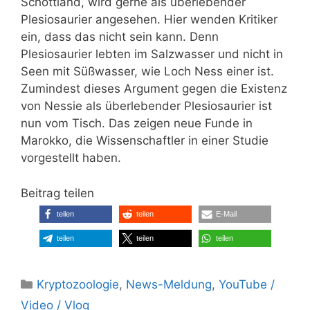
Schottland, wird gerne als überlebender
Plesiosaurier angesehen. Hier wenden Kritiker
ein, dass das nicht sein kann. Denn
Plesiosaurier lebten im Salzwasser und nicht in
Seen mit Süßwasser, wie Loch Ness einer ist.
Zumindest dieses Argument gegen die Existenz
von Nessie als überlebender Plesiosaurier ist
nun vom Tisch. Das zeigen neue Funde in
Marokko, die Wissenschaftler in einer Studie
vorgestellt haben.
Beitrag teilen
teilen
teilen
E-Mail
teilen
teilen
teilen
Kategorien
Kryptozoologie
,
News-Meldung
,
YouTube /
Video / Vlog