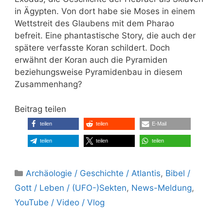
in Ägypten. Von dort habe sie Moses in einem
Wettstreit des Glaubens mit dem Pharao
befreit. Eine phantastische Story, die auch der
spätere verfasste Koran schildert. Doch
erwähnt der Koran auch die Pyramiden
beziehungsweise Pyramidenbau in diesem
Zusammenhang?
Beitrag teilen
teilen
teilen
E-Mail
teilen
teilen
teilen
Kategorien
Archäologie / Geschichte / Atlantis
,
Bibel /
Gott / Leben / (UFO-)Sekten
,
News-Meldung
,
YouTube / Video / Vlog