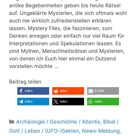
antike Begebenheiten geben bis heute Rätsel
auf. Ungeklärte Mysterien, die sich oftmals wohl
auch nie wirklich zufriedenstellen erklären
lassen. Mystery Files, die faszinieren, zum
Denken anregen oder einfach nur viel Raum für
Interpretationen und Spekulationen lassen. Es
sind Mythen, Menschheitsrätsel und Mysterien,
von denen ich Euch hier einmal ein Dutzend
vorstellen möchte …
Beitrag teilen
teilen
teilen
E-Mail
teilen
teilen
teilen
Kategorien
Archäologie / Geschichte / Atlantis
,
Bibel /
Gott / Leben / (UFO-)Sekten
,
News-Meldung
,