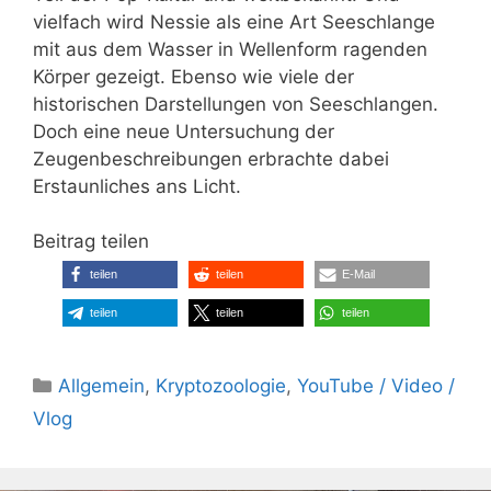
vielfach wird Nessie als eine Art Seeschlange
mit aus dem Wasser in Wellenform ragenden
Körper gezeigt. Ebenso wie viele der
historischen Darstellungen von Seeschlangen.
Doch eine neue Untersuchung der
Zeugenbeschreibungen erbrachte dabei
Erstaunliches ans Licht.
Beitrag teilen
teilen
teilen
E-Mail
teilen
teilen
teilen
Kategorien
Allgemein
,
Kryptozoologie
,
YouTube / Video /
Vlog