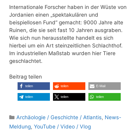
Internationale Forscher haben in der Wüste von
Jordanien einen „spektakulären und
beispiellosen Fund“ gemacht: 9000 Jahre alte
Ruinen, die sie seit fast 10 Jahren ausgraben.
Wie sich nun herausstellte handelt es sich
hierbei um ein Art steinzeitlichen Schlachthof.
Im industriellen Maßstab wurden hier Tiere
geschlachtet.
Beitrag teilen
teilen
teilen
E-Mail
teilen
teilen
teilen
Kategorien
Archäologie / Geschichte / Atlantis
,
News-
Meldung
,
YouTube / Video / Vlog