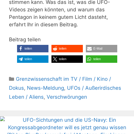
stimmen kann. Was das ist, was die UFO-
Videos zeigen könnten, und warum das
Pentagon in keinem gutem Licht dasteht,
erfahrt Ihr in diesem Beitrag.
Beitrag teilen
teilen
teilen
E-Mail
teilen
teilen
teilen
Kategorien
Grenzwissenschaft im TV / Film / Kino /
Dokus
,
News-Meldung
,
UFOs / Außerirdisches
Leben / Aliens
,
Verschwörungen