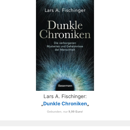
Lars A. Fischinger:
„
Dunkle Chroniken
„
Gebunden, nur
9,99 Euro
!