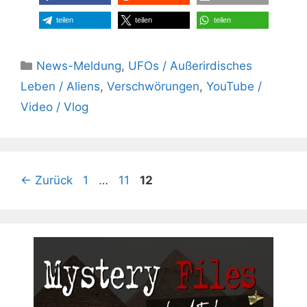
teilen
teilen
teilen
Kategorien
News-Meldung
,
UFOs / Außerirdisches
Leben / Aliens
,
Verschwörungen
,
YouTube /
Video / Vlog
Seite
Seite
Seite
←
Zurück
1
…
11
12