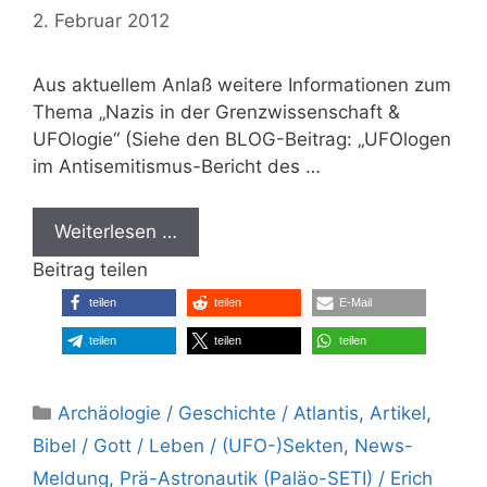
2. Februar 2012
Aus aktuellem Anlaß weitere Informationen zum
Thema „Nazis in der Grenzwissenschaft &
UFOlogie“ (Siehe den BLOG-Beitrag: „UFOlogen
im Antisemitismus-Bericht des …
Weiterlesen …
Beitrag teilen
teilen
teilen
E-Mail
teilen
teilen
teilen
Kategorien
Archäologie / Geschichte / Atlantis
,
Artikel
,
Bibel / Gott / Leben / (UFO-)Sekten
,
News-
Meldung
,
Prä-Astronautik (Paläo-SETI) / Erich