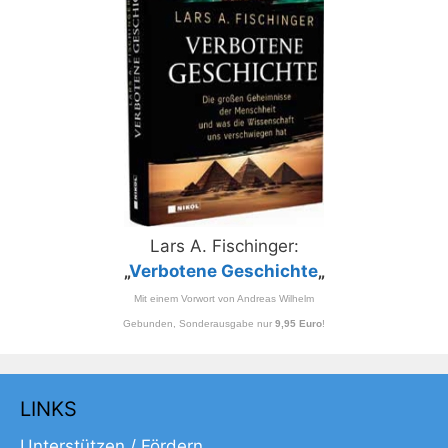
Lars A. Fischinger:
„
Verbotene Geschichte
„
Mit einem Vorwort von Andreas Wilhelm
Gebunden, Sonderausgabe nur
9,95 Euro
!
LINKS
Unterstützen / Fördern