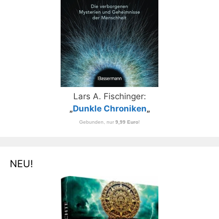
Lars A. Fischinger:
„
Dunkle Chroniken
„
Gebunden, nur
9,99 Euro
!
NEU!