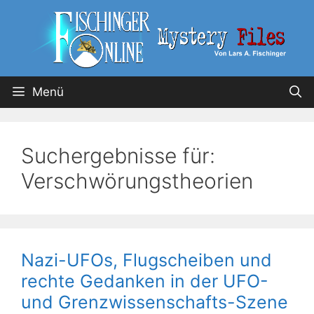
Menü
Suchergebnisse für:
Verschwörungstheorien
Nazi-UFOs, Flugscheiben und
rechte Gedanken in der UFO-
und Grenzwissenschafts-Szene