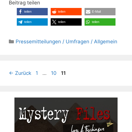
Beitrag teilen
teilen
teilen
E-Mail
teilen
teilen
teilen
Kategorien
Pressemitteilungen / Umfragen / Allgemein
Seite
Seite
Seite
←
Zurück
1
…
10
11