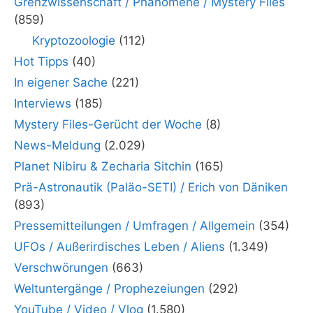
Grenzwissenschaft / Phänomene / Mystery Files
(859)
Kryptozoologie
(112)
Hot Tipps
(40)
In eigener Sache
(221)
Interviews
(185)
Mystery Files-Gerücht der Woche
(8)
News-Meldung
(2.029)
Planet Nibiru & Zecharia Sitchin
(165)
Prä-Astronautik (Paläo-SETI) / Erich von Däniken
(893)
Pressemitteilungen / Umfragen / Allgemein
(354)
UFOs / Außerirdisches Leben / Aliens
(1.349)
Verschwörungen
(663)
Weltuntergänge / Prophezeiungen
(292)
YouTube / Video / Vlog
(1.580)