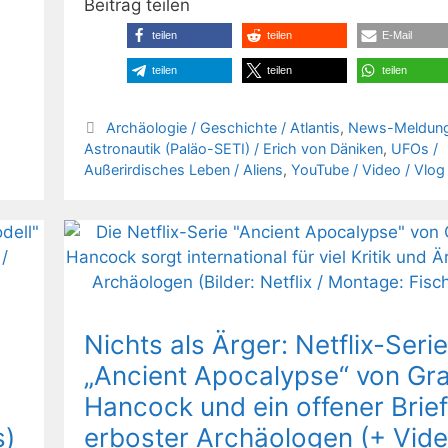
Beitrag teilen
teilen
teilen
E-Mail
teilen
teilen
teilen
Kategorien
Archäologie / Geschichte / Atlantis
,
News-Meldun
Astronautik (Paläo-SETI) / Erich von Däniken
,
UFOs /
Außerirdisches Leben / Aliens
,
YouTube / Video / Vlog
Nichts als Ärger: Netflix-Serie
„Ancient Apocalypse“ von G
Hancock und ein offener Brief
s)
erboster Archäologen (+ Vide