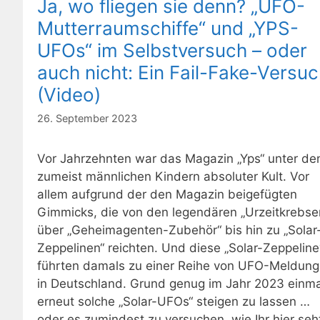
Ja, wo fliegen sie denn? „UFO-
Mutterraumschiffe“ und „YPS-
UFOs“ im Selbstversuch – oder
auch nicht: Ein Fail-Fake-Versu
(Video)
26. September 2023
Vor Jahrzehnten war das Magazin „Yps“ unter de
zumeist männlichen Kindern absoluter Kult. Vor
allem aufgrund der den Magazin beigefügten
Gimmicks, die von den legendären „Urzeitkrebse
über „Geheimagenten-Zubehör“ bis hin zu „Solar
Zeppelinen“ reichten. Und diese „Solar-Zeppeline
führten damals zu einer Reihe von UFO-Meldun
in Deutschland. Grund genug im Jahr 2023 einma
erneut solche „Solar-UFOs“ steigen zu lassen …
oder es zumindest zu versuchen, wie Ihr hier seh