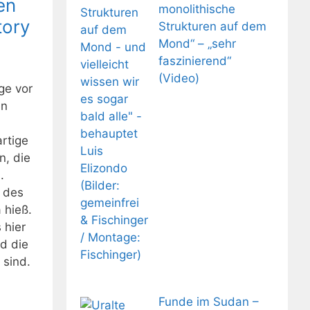
en
monolithische
tory
Strukturen auf dem
Mond“ – „sehr
faszinierend“
(Video)
ge vor
en
rtige
n, die
.
d des
 hieß.
 hier
d die
 sind.
Funde im Sudan –