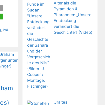
Älter als die
Pyramiden &
Pharaonen: „Unsere
Entdeckung
verändert die
g
,
Prä-
Geschichte“! (Video)
raham
os)
Uraltes