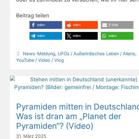
Beitrag teilen
teilen
teilen
E-Mail
teilen
teilen
teilen
Kategorien
News-Meldung
,
UFOs / Außerirdisches Leben / Aliens
,
YouTube / Video / Vlog
Pyramiden mitten in Deutschlan
Was ist dran am „Planet der
Pyramiden“? (Video)
31. März 2025