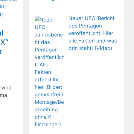
Neuer UFO-Bericht
des Pentagon
l
veröffentlicht: Hier
 X“
alle Fakten und was
drin steht! (Video)
r
 wird
ema