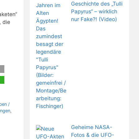
Geschichte des „Tulli
Papyrus“ – wirklich
aketen“
nur Fake?! (Video)
 die
ben /
ungen
,
Geheime NASA-
Fotos & die UFO-