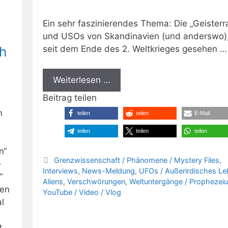
Ein sehr faszinierendes Thema: Die „Geisterr
und USOs von Skandinavien (und anderswo),
ch
seit dem Ende des 2. Weltkrieges gesehen …
Weiterlesen …
Beitrag teilen
n
teilen
teilen
E-Mail
teilen
teilen
teilen
n“
Kategorien
Grenzwissenschaft / Phänomene / Mystery Files
,
-
Interviews
,
News-Meldung
,
UFOs / Außerirdisches Le
“
Aliens
,
Verschwörungen
,
Weltuntergänge / Prophezei
gen
YouTube / Video / Vlog
l
t.