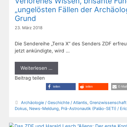
Verlorenes Wissen, brisante Fun
„ungelösten Fällen der Archäolo
Grund
23. März 2018
Die Sendereihe „Terra X“ des Senders ZDF erfreut
jetzt ankündigte, wird …
Weiterlesen …
Beitrag teilen
teilen
teilen
E-Mail
Kategorien
Archäologie / Geschichte / Atlantis
,
Grenzwissenschaft 
Dokus
,
News-Meldung
,
Prä-Astronautik (Paläo-SETI) / Eri