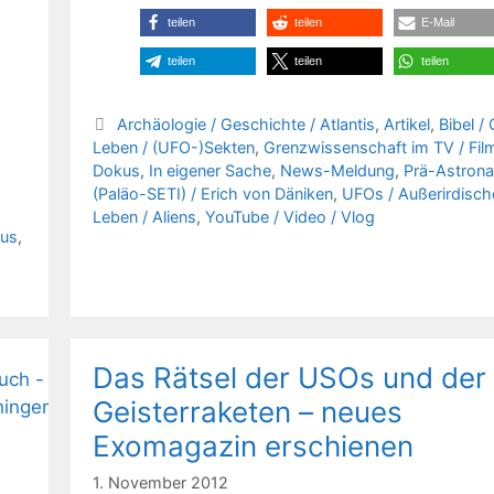
teilen
teilen
E-Mail
teilen
teilen
teilen
Kategorien
Archäologie / Geschichte / Atlantis
,
Artikel
,
Bibel / 
Leben / (UFO-)Sekten
,
Grenzwissenschaft im TV / Film
Dokus
,
In eigener Sache
,
News-Meldung
,
Prä-Astrona
(Paläo-SETI) / Erich von Däniken
,
UFOs / Außerirdisch
Leben / Aliens
,
YouTube / Video / Vlog
kus
,
Das Rätsel der USOs und der
Geisterraketen – neues
Exomagazin erschienen
1. November 2012