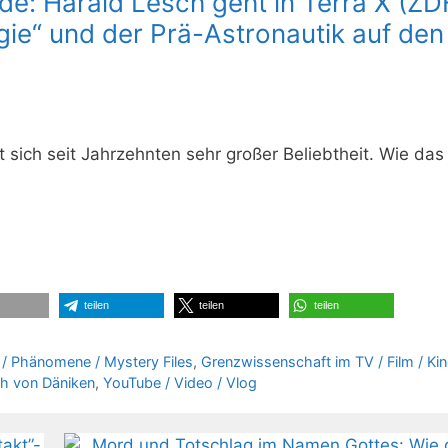
de: Harald Lesch geht in Terra X (ZD
gie“ und der Prä-Astronautik auf den
 sich seit Jahrzehnten sehr großer Beliebtheit. Wie da
teilen
teilen
teilen
/ Phänomene / Mystery Files
,
Grenzwissenschaft im TV / Film / Kin
ch von Däniken
,
YouTube / Video / Vlog