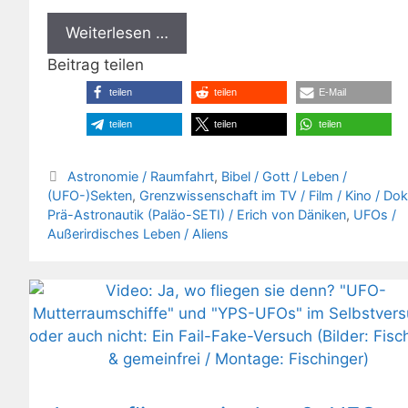
Weiterlesen …
Beitrag teilen
teilen
teilen
E-Mail
teilen
teilen
teilen
Kategorien
Astronomie / Raumfahrt
,
Bibel / Gott / Leben /
(UFO-)Sekten
,
Grenzwissenschaft im TV / Film / Kino / Do
Prä-Astronautik (Paläo-SETI) / Erich von Däniken
,
UFOs /
Außerirdisches Leben / Aliens