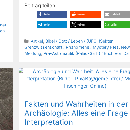
Beitrag teilen
teilen
teilen
E-Mail
anet
teilen
teilen
teilen
ich
Kategorien
Artikel
,
Bibel / Gott / Leben / (UFO-)Sekten
,
Grenzwissenschaft / Phänomene / Mystery Files
,
New
Meldung
,
Prä-Astronautik (Paläo-SETI) / Erich von Dä
Fakten und Wahrheiten in der
Archäologie: Alles eine Frage
Interpretation