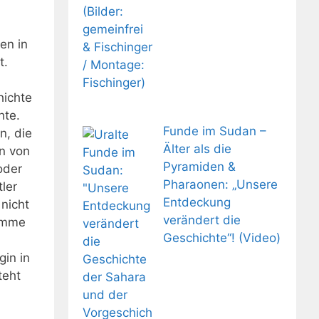
en in
t.
ichte
hte.
Funde im Sudan –
n, die
Älter als die
n von
Pyramiden &
oder
Pharaonen: „Unsere
tler
Entdeckung
 nicht
verändert die
Summe
Geschichte“! (Video)
gin in
teht