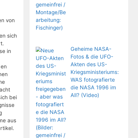
en von
en sich
t.
Geheime NASA-
se in
Fotos & die UFO-
Akten des US-
den
Kriegsministeriums:
nen
WAS fotografierte
he
die NASA 1996 im
acht
All? (Video)
ich bei
gnisse
g
mme aus
tikel.