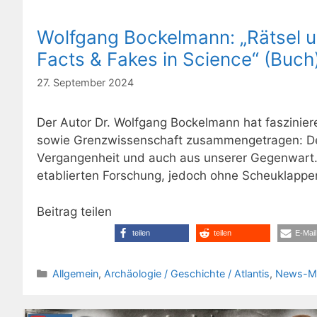
Wolfgang Bockelmann: „Rätsel u
Facts & Fakes in Science“ (Buch
27. September 2024
Der Autor Dr. Wolfgang Bockelmann hat faszini
sowie Grenzwissenschaft zusammengetragen: Depl
Vergangenheit und auch aus unserer Gegenwart. 
etablierten Forschung, jedoch ohne Scheuklappe
Beitrag teilen
teilen
teilen
E-Mail
Kategorien
Allgemein
,
Archäologie / Geschichte / Atlantis
,
News-M