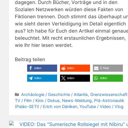
dagegen. Durch Bücher, Vorträge und in den
Sozialen Netzwerken würden diese Fakten von
Fiktionen trennen. Doch stimmt das überhaupt u
wie sieht deren Verteidigung im Detail eigentlich
aus? Ich habe für Euch den Artikel einmal genau
beleuchtet. Mit recht erstaunlichen Ergebnissen,
wie Ihr hier lesen werdet.
Beitrag teilen
teilen
teilen
E-Mail
teilen
teilen
teilen
Kategorien
Archäologie / Geschichte / Atlantis
,
Grenzwissenschaft
TV / Film / Kino / Dokus
,
News-Meldung
,
Prä-Astronautik
(Paläo-SETI) / Erich von Däniken
,
YouTube / Video / Vlog