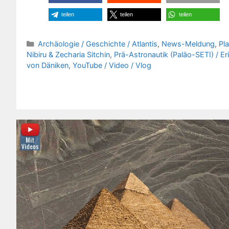
teilen
teilen
teilen
Kategorien
Archäologie / Geschichte / Atlantis
,
News-Meldung
,
Pl
Nibiru & Zecharia Sitchin
,
Prä-Astronautik (Paläo-SETI) / Er
von Däniken
,
YouTube / Video / Vlog