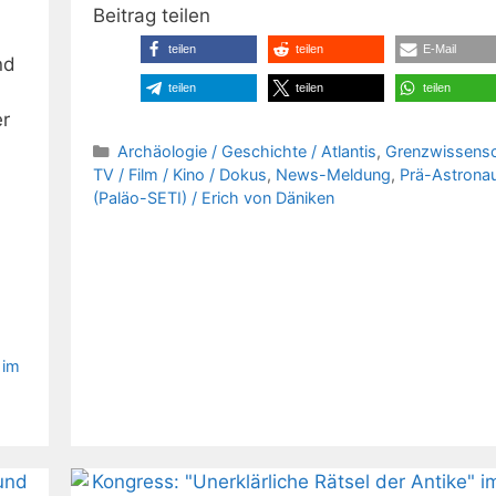
Beitrag teilen
teilen
teilen
E-Mail
nd
teilen
teilen
teilen
er
Kategorien
Archäologie / Geschichte / Atlantis
,
Grenzwissensc
TV / Film / Kino / Dokus
,
News-Meldung
,
Prä-Astronau
(Paläo-SETI) / Erich von Däniken
 im