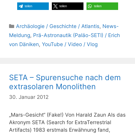
teilen
teilen
teilen
Kategorien
Archäologie / Geschichte / Atlantis
,
News-
Meldung
,
Prä-Astronautik (Paläo-SETI) / Erich
von Däniken
,
YouTube / Video / Vlog
SETA – Spurensuche nach dem
extrasolaren Monolithen
30. Januar 2012
„Mars-Gesicht“ (Fake!) Von Harald Zaun Als das
Akronym SETA (Search for ExtraTerrestrial
Artifacts) 1983 erstmals Erwähnung fand,