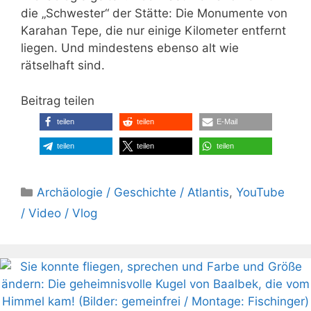
die „Schwester“ der Stätte: Die Monumente von
Karahan Tepe, die nur einige Kilometer entfernt
liegen. Und mindestens ebenso alt wie
rätselhaft sind.
Beitrag teilen
teilen
teilen
E-Mail
teilen
teilen
teilen
Kategorien
Archäologie / Geschichte / Atlantis
,
YouTube
/ Video / Vlog