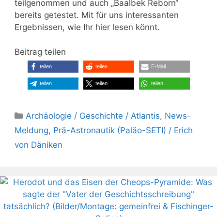
teilgenommen und auch „Baalbek Reborn“
bereits getestet. Mit für uns interessanten
Ergebnissen, wie Ihr hier lesen könnt.
Beitrag teilen
teilen
teilen
E-Mail
teilen
teilen
teilen
Kategorien
Archäologie / Geschichte / Atlantis
,
News-
Meldung
,
Prä-Astronautik (Paläo-SETI) / Erich
von Däniken