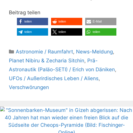
Beitrag teilen
teilen
teilen
E-Mail
teilen
teilen
teilen
Kategorien
Astronomie / Raumfahrt
,
News-Meldung
,
Planet Nibiru & Zecharia Sitchin
,
Prä-
Astronautik (Paläo-SETI) / Erich von Däniken
,
UFOs / Außerirdisches Leben / Aliens
,
Verschwörungen