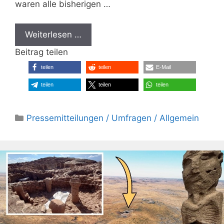
waren alle bisherigen …
Weiterlesen …
Beitrag teilen
teilen
teilen
E-Mail
teilen
teilen
teilen
Kategorien
Pressemitteilungen / Umfragen / Allgemein