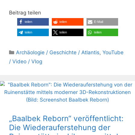
Beitrag teilen
teilen
teilen
E-Mail
teilen
teilen
teilen
Kategorien
Archäologie / Geschichte / Atlantis
,
YouTube
/ Video / Vlog
„Baalbek Reborn“ veröffentlicht:
Die Wiederauferstehung der