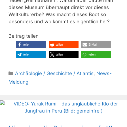
neuen „Heimathafen“. Warum aber baute man
dieses Museum überhaupt direkt vor dieses
Weltkulturerbe? Was macht dieses Boot so
besonders und wo kommt es eigentlich her?
Beitrag teilen
teilen
teilen
E-Mail
teilen
teilen
teilen
Kategorien
Archäologie / Geschichte / Atlantis
,
News-
Meldung