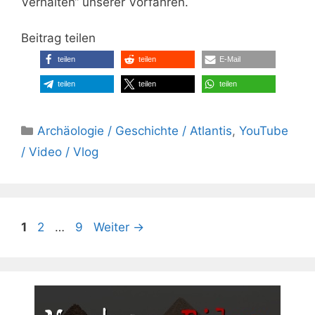
Verhalten“ unserer Vorfahren.
Beitrag teilen
teilen
teilen
E-Mail
teilen
teilen
teilen
Kategorien
Archäologie / Geschichte / Atlantis
,
YouTube
/ Video / Vlog
Seite
Seite
Seite
1
2
…
9
Weiter
→