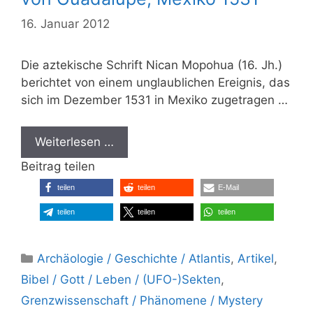
16. Januar 2012
Die aztekische Schrift Nican Mopohua (16. Jh.)
berichtet von einem unglaublichen Ereignis, das
sich im Dezember 1531 in Mexiko zugetragen …
Weiterlesen …
Beitrag teilen
teilen
teilen
E-Mail
teilen
teilen
teilen
Kategorien
Archäologie / Geschichte / Atlantis
,
Artikel
,
Bibel / Gott / Leben / (UFO-)Sekten
,
Grenzwissenschaft / Phänomene / Mystery