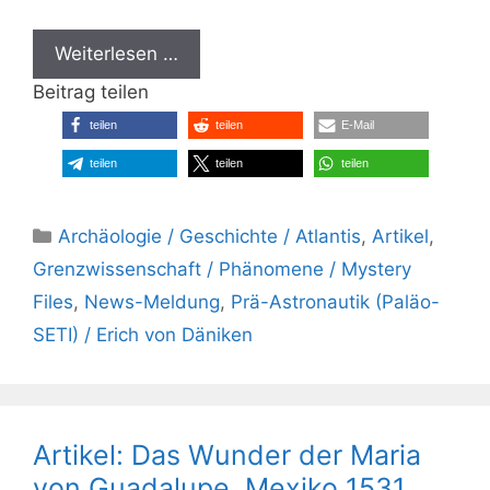
Weiterlesen …
Beitrag teilen
teilen
teilen
E-Mail
teilen
teilen
teilen
Kategorien
Archäologie / Geschichte / Atlantis
,
Artikel
,
Grenzwissenschaft / Phänomene / Mystery
Files
,
News-Meldung
,
Prä-Astronautik (Paläo-
SETI) / Erich von Däniken
Artikel: Das Wunder der Maria
von Guadalupe, Mexiko 1531