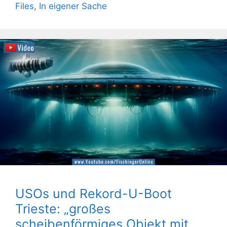
Files
,
In eigener Sache
USOs und Rekord-U-Boot
Trieste: „großes
scheibenförmiges Objekt mit