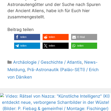
Astronautengötter und der Suche nach Spuren
der Ancient Aliens, habe ich für Euch hier
zusammengestellt.
Beitrag teilen
teilen
teilen
E-Mail
teilen
teilen
teilen
Kategorien
Archäologie / Geschichte / Atlantis
,
News-
Meldung
,
Prä-Astronautik (Paläo-SETI) / Erich
von Däniken