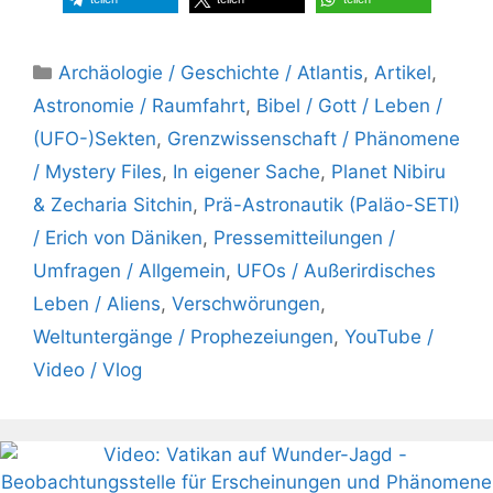
Kategorien
Archäologie / Geschichte / Atlantis
,
Artikel
,
Astronomie / Raumfahrt
,
Bibel / Gott / Leben /
(UFO-)Sekten
,
Grenzwissenschaft / Phänomene
/ Mystery Files
,
In eigener Sache
,
Planet Nibiru
& Zecharia Sitchin
,
Prä-Astronautik (Paläo-SETI)
/ Erich von Däniken
,
Pressemitteilungen /
Umfragen / Allgemein
,
UFOs / Außerirdisches
Leben / Aliens
,
Verschwörungen
,
Weltuntergänge / Prophezeiungen
,
YouTube /
Video / Vlog