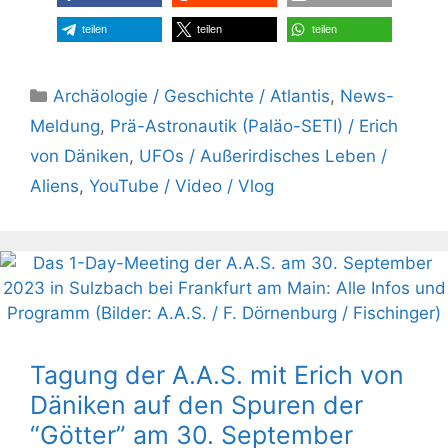
teilen
teilen
teilen
Kategorien
Archäologie / Geschichte / Atlantis
,
News-
Meldung
,
Prä-Astronautik (Paläo-SETI) / Erich
von Däniken
,
UFOs / Außerirdisches Leben /
Aliens
,
YouTube / Video / Vlog
Tagung der A.A.S. mit Erich von
Däniken auf den Spuren der
“Götter” am 30. September