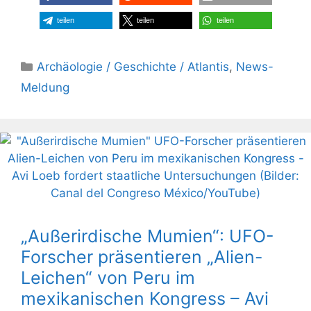
teilen
teilen
teilen
Kategorien
Archäologie / Geschichte / Atlantis
,
News-
Meldung
„Außerirdische Mumien“: UFO-
Forscher präsentieren „Alien-
Leichen“ von Peru im
mexikanischen Kongress – Avi