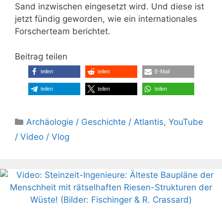
Sand inzwischen eingesetzt wird. Und diese ist
jetzt fündig geworden, wie ein internationales
Forscherteam berichtet.
Beitrag teilen
teilen
teilen
E-Mail
teilen
teilen
teilen
Kategorien
Archäologie / Geschichte / Atlantis
,
YouTube
/ Video / Vlog