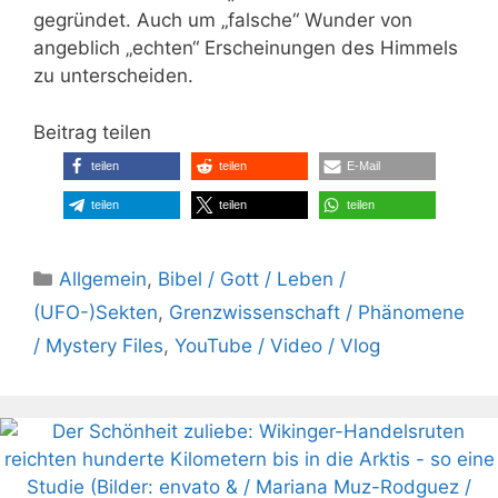
gegründet. Auch um „falsche“ Wunder von
angeblich „echten“ Erscheinungen des Himmels
zu unterscheiden.
Beitrag teilen
teilen
teilen
E-Mail
teilen
teilen
teilen
Kategorien
Allgemein
,
Bibel / Gott / Leben /
(UFO-)Sekten
,
Grenzwissenschaft / Phänomene
/ Mystery Files
,
YouTube / Video / Vlog