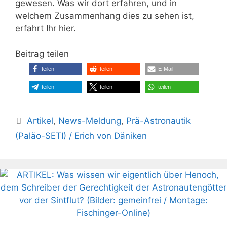
gewesen. Was wir dort erfahren, und in
welchem Zusammenhang dies zu sehen ist,
erfahrt Ihr hier.
Beitrag teilen
teilen
teilen
E-Mail
teilen
teilen
teilen
Kategorien
Artikel
,
News-Meldung
,
Prä-Astronautik
(Paläo-SETI) / Erich von Däniken