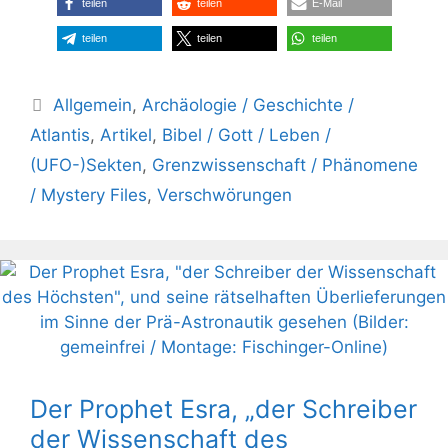
teilen
teilen
E-Mail
teilen
teilen
teilen
Kategorien
Allgemein
,
Archäologie / Geschichte /
Atlantis
,
Artikel
,
Bibel / Gott / Leben /
(UFO-)Sekten
,
Grenzwissenschaft / Phänomene
/ Mystery Files
,
Verschwörungen
Der Prophet Esra, „der Schreiber
der Wissenschaft des