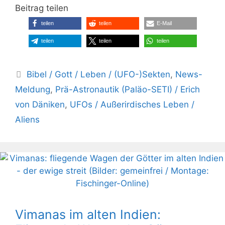
Beitrag teilen
teilen
teilen
E-Mail
teilen
teilen
teilen
Kategorien
Bibel / Gott / Leben / (UFO-)Sekten
,
News-
Meldung
,
Prä-Astronautik (Paläo-SETI) / Erich
von Däniken
,
UFOs / Außerirdisches Leben /
Aliens
Vimanas im alten Indien: