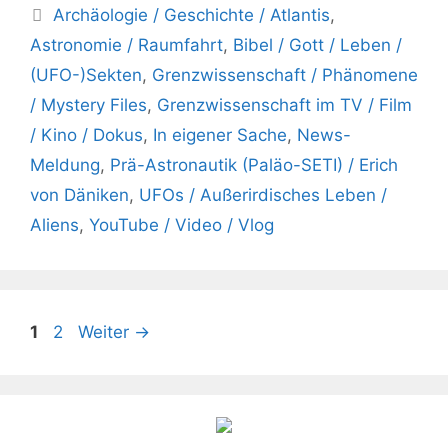
Kategorien
Archäologie / Geschichte / Atlantis
,
Astronomie / Raumfahrt
,
Bibel / Gott / Leben /
(UFO-)Sekten
,
Grenzwissenschaft / Phänomene
/ Mystery Files
,
Grenzwissenschaft im TV / Film
/ Kino / Dokus
,
In eigener Sache
,
News-
Meldung
,
Prä-Astronautik (Paläo-SETI) / Erich
von Däniken
,
UFOs / Außerirdisches Leben /
Aliens
,
YouTube / Video / Vlog
Seite
Seite
1
2
Weiter
→