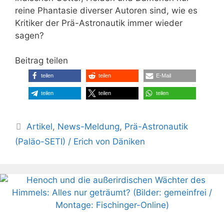
reine Phantasie diverser Autoren sind, wie es
Kritiker der Prä-Astronautik immer wieder
sagen?
Beitrag teilen
teilen
teilen
E-Mail
teilen
teilen
teilen
Kategorien
Artikel
,
News-Meldung
,
Prä-Astronautik
(Paläo-SETI) / Erich von Däniken