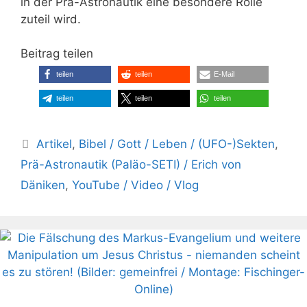
in der Prä-Astronautik eine besondere Rolle
zuteil wird.
Beitrag teilen
teilen
teilen
E-Mail
teilen
teilen
teilen
Kategorien
Artikel
,
Bibel / Gott / Leben / (UFO-)Sekten
,
Prä-Astronautik (Paläo-SETI) / Erich von
Däniken
,
YouTube / Video / Vlog