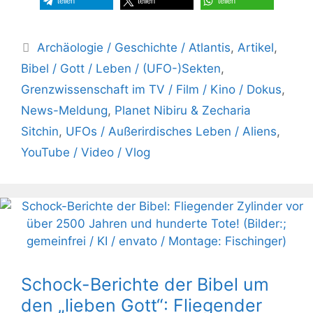
teilen
teilen
teilen
Kategorien
Archäologie / Geschichte / Atlantis
,
Artikel
,
Bibel / Gott / Leben / (UFO-)Sekten
,
Grenzwissenschaft im TV / Film / Kino / Dokus
,
News-Meldung
,
Planet Nibiru & Zecharia
Sitchin
,
UFOs / Außerirdisches Leben / Aliens
,
YouTube / Video / Vlog
Schock-Berichte der Bibel um
den „lieben Gott“: Fliegender