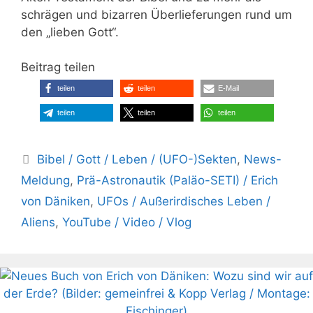
schrägen und bizarren Überlieferungen rund um
den „lieben Gott“.
Beitrag teilen
teilen
teilen
E-Mail
teilen
teilen
teilen
Kategorien
Bibel / Gott / Leben / (UFO-)Sekten
,
News-
Meldung
,
Prä-Astronautik (Paläo-SETI) / Erich
von Däniken
,
UFOs / Außerirdisches Leben /
Aliens
,
YouTube / Video / Vlog