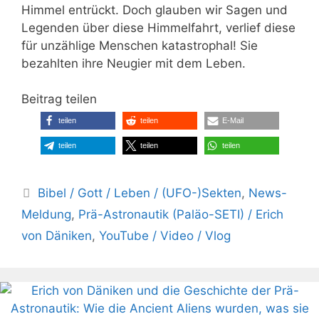
Himmel entrückt. Doch glauben wir Sagen und
Legenden über diese Himmelfahrt, verlief diese
für unzählige Menschen katastrophal! Sie
bezahlten ihre Neugier mit dem Leben.
Beitrag teilen
teilen
teilen
E-Mail
teilen
teilen
teilen
Kategorien
Bibel / Gott / Leben / (UFO-)Sekten
,
News-
Meldung
,
Prä-Astronautik (Paläo-SETI) / Erich
von Däniken
,
YouTube / Video / Vlog